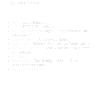
Name:
Leon Hohnhold
Lizenz:
DTB C-Trainerlizenz
Trainingsbereich:
Anfänger u. Fortgeschrittene, alle
Altersklassen
aktueller Verein:
TC Stadtwald Hilden
Spielerstatus:
Herren 2. Verbandsliga, Turnierspieler
höchste Spielklasse:
Jugend Niederrheinliga, Herren 1.
Verbandsliga
Ranking:
—
Tenniserfolge:
Einzelerfolge bei Stadt- Kreis- und
Bezirksmeisterschaften
weitere Skills/Info:
–