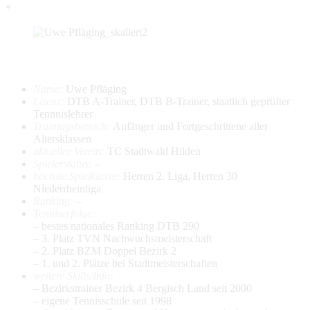
*
Name:
Uwe Pfläging
Lizenz:
DTB A-Trainer, DTB B-Trainer, staatlich geprüfter
Tennnislehrer
Trainingsbereich:
Anfänger und Fortgeschrittene aller
Altersklassen
aktueller Verein:
TC Stadtwald Hilden
Spielerstatus:
–
höchste Spielklasse:
Herren 2. Liga, Herren 30
Niederrheinliga
Ranking: –
Tenniserfolge:
– bestes nationales Ranking DTB 290
– 3. Platz TVN Nachwuchsmeisterschaft
– 2. Platz BZM Doppel Bezirk 2
– 1. und 2. Plätze bei Stadtmeisterschaften
weitere Skills/Info:
– Bezirkstrainer Bezirk 4 Bergisch Land seit 2000
– eigene Tennisschule seit 1998